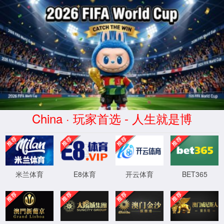
6163银河网站(最新版)-Official website
首
关于
客
解
产
动
页
IAM
户
决
品
态
方
与
案
服
务