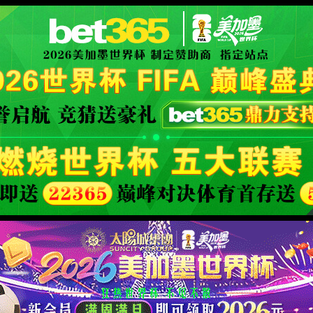
客
解决方
产品与服
动
资源中
户
案
务
态
心