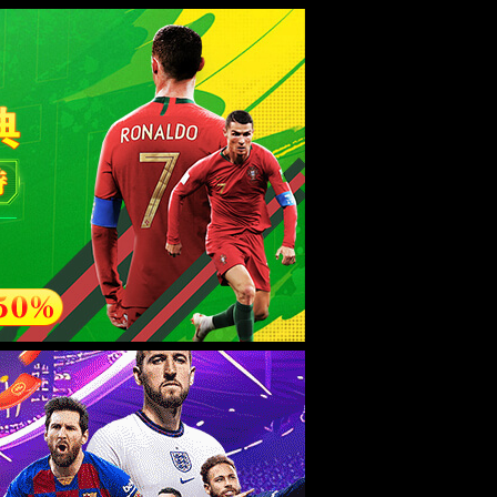
免费试
EN
生态
了解6163银河网
用
圈
站